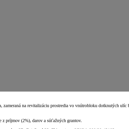
a, zameraná na revitalizáciu prostredia vo vnútrobloku dotknutých ul
e z príjmov (2%), darov a súťažných grantov.