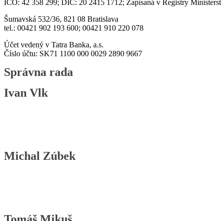
IČO: 42 358 299; DIČ: 20 2415 1712; Zapísaná v Registry Ministers
Šumavská 532/36, 821 08 Bratislava
tel.: 00421 902 193 600; 00421 910 220 078
Účet vedený v Tatra Banka, a.s.
Číslo účtu: SK71 1100 000 0029 2890 9667
Správna rada
Ivan Vlk
Michal Zúbek
Tomáš Mikuš