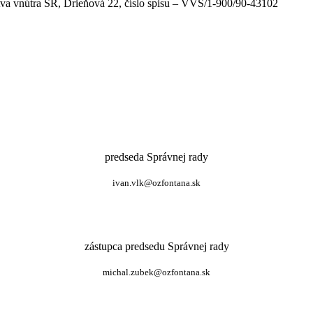
tva vnútra SR, Drieňová 22, číslo spisu – VVS/1-900/90-43102
predseda Správnej rady
ivan.vlk@ozfontana.sk
zástupca predsedu Správnej rady
michal.zubek@ozfontana.sk