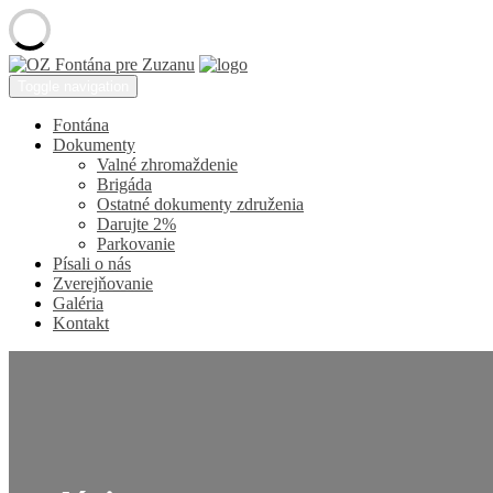
Skip
to
OZ
Toggle navigation
content
Fontána
pre
Fontána
Zuzanu
Dokumenty
Valné zhromaždenie
Brigáda
Ostatné dokumenty združenia
Darujte 2%
Parkovanie
Písali o nás
Zverejňovanie
Galéria
Kontakt