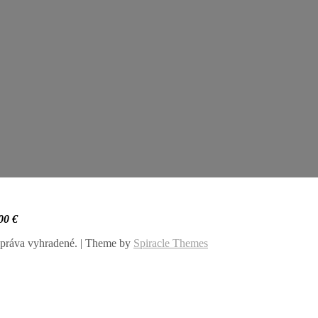
00
€
práva vyhradené.
| Theme by
Spiracle Themes